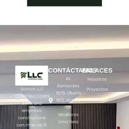
CONTÁCTANOS
ENLACES
Av.
Nosotros
Benavides
Somos LLC
Proyectos
1579, Oficina
CONSTRUCTORES
Contacto
602, distrito
S.A.C, una
de
empresa
Miraflores
constructora
Lima Perú
con más de 15